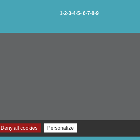
1
-2
-3
-4
-5
-
6
-7
-8
-9
Deny all cookies
Personalize