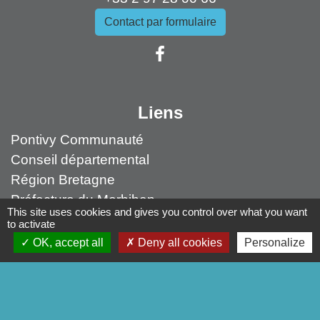
Contact par formulaire
Liens
Pontivy Communauté
Conseil départemental
Région Bretagne
Préfecture du Morbihan
This site uses cookies and gives you control over what you want
to activate
Mentions légales
-
Politique de confidentialité
-
OK, accept all
Deny all cookies
Personalize
Accessibilité
-
Plan du site
-
Gestion des cookies