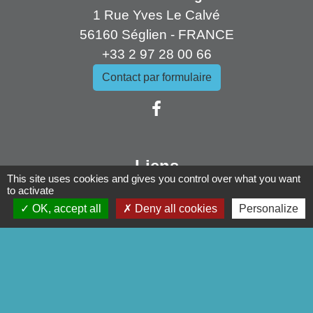
1 Rue Yves Le Calvé
56160 Séglien - FRANCE
+33 2 97 28 00 66
Contact par formulaire
Liens
This site uses cookies and gives you control over what you want
to activate
Pontivy Communauté
OK, accept all
Deny all cookies
Personalize
Conseil départemental
Région Bretagne
Préfecture du Morbihan
Mentions légales
-
Politique de confidentialité
-